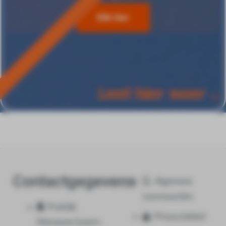
Klik Hier
Lees hier meer ...
Contactgegevens
Algemene
voorwaarden
Praktijk
Privacy beleid
Marianne Geerts