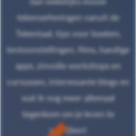
dan wekelijks mooie
tekenoefeningen vanuit de
Tekentaal, tips voor boeken,
tentoonstellingen, films, handige
apps, zinvolle workshops en
cursussen, interessante blogs en
wat ik nog meer allemaal
tegenkom om je leven te
verrijken!